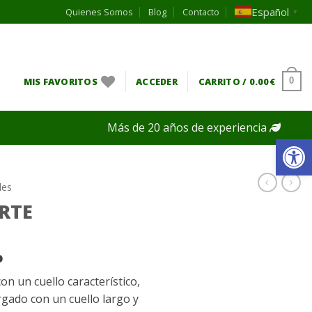
Español
Quienes Somos
Blog
Contacto
▼
MIS FAVORITOS
ACCEDER
CARRITO /
0.00
€
0
Más de 20 años de experiencia
Ab
les
RTE
o
n un cuello característico,
gado con un cuello largo y