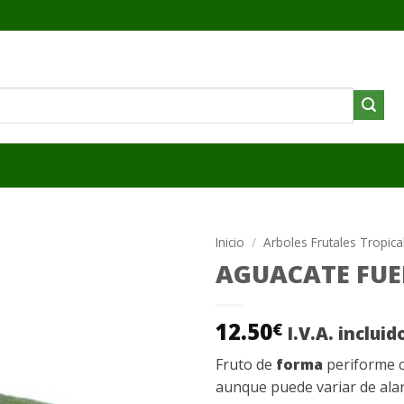
Inicio
/
Arboles Frutales Tropica
AGUACATE FUE
Añadir
a la
lista de
12.50
€
I.V.A. incluid
deseos
Fruto de
forma
periforme co
aunque puede variar de alar