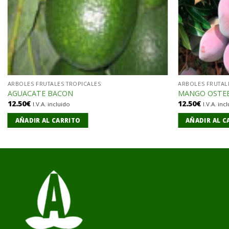
ARBOLES FRUTALES TROPICALES
ARBOLES FRUTAL
AGUACATE BACON
MANGO OSTE
12.50
€
12.50
€
I.V.A. incluido
I.V.A. inc
AÑADIR AL CARRITO
AÑADIR AL C