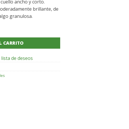
cuello ancho y corto.
moderadamente brillante, de
 algo granulosa.
d
L CARRITO
 lista de deseos
les