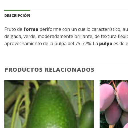
DESCRIPCIÓN
Fruto de
forma
periforme con un cuello característico, a
delgada, verde, moderadamente brillante, de textura flexib
aprovechamiento de la pulpa del 75-77%. La
pulpa
es de e
PRODUCTOS RELACIONADOS
Añadir
a la
lista de
deseos