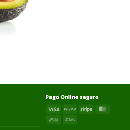
Pago Online seguro
Visa
PayPal
Stripe
MasterCa
Cash
Bank
On
Transfer