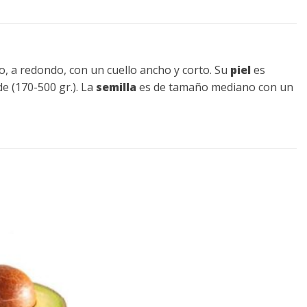
o, a redondo, con un cuello ancho y corto. Su
piel
es
 (170-500 gr.). La
semilla
es de tamaño mediano con un
Añadir
a la
lista de
deseos