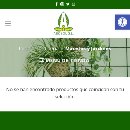
Saltar
al
Ab
contenido
0
Inicio
/
Jardinería
/
Macetas y Jardines
MENÚ DE TIENDA
No se han encontrado productos que coincidan con tu
selección.