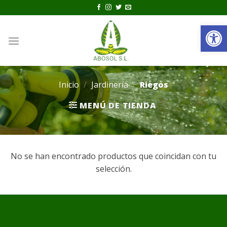
Saltar
al
Ab
contenido
0
Inicio
/
Jardinería
/
Riegos
MENÚ DE TIENDA
No se han encontrado productos que coincidan con tu
selección.