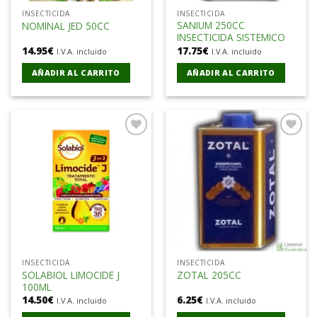
INSECTICIDA
INSECTICIDA
SANIUM 250CC
NOMINAL JED 50CC
INSECTICIDA SISTEMICO
14.95
€
17.75
€
I.V.A. incluido
I.V.A. incluido
AÑADIR AL CARRITO
AÑADIR AL CARRITO
Añadir
Añadir
a la
a la
lista de
lista de
deseos
deseos
INSECTICIDA
INSECTICIDA
SOLABIOL LIMOCIDE J
ZOTAL 205CC
100ML
14.50
€
6.25
€
I.V.A. incluido
I.V.A. incluido