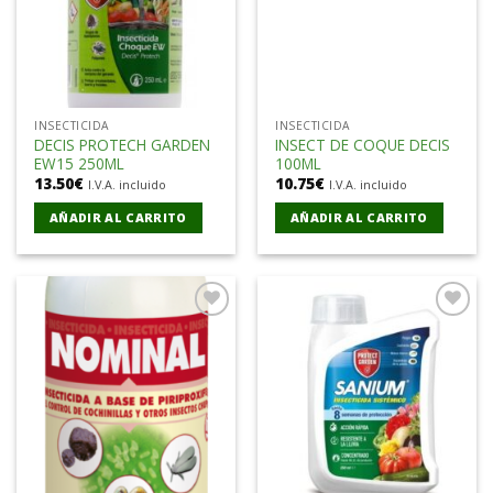
INSECTICIDA
INSECTICIDA
DECIS PROTECH GARDEN
INSECT DE COQUE DECIS
EW15 250ML
100ML
13.50
€
10.75
€
I.V.A. incluido
I.V.A. incluido
AÑADIR AL CARRITO
AÑADIR AL CARRITO
Añadir
Añadir
a la
a la
lista de
lista de
deseos
deseos