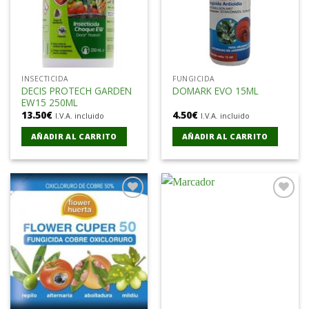
INSECTICIDA
FUNGICIDA
DECIS PROTECH GARDEN
DOMARK EVO 15ML
EW15 250ML
13.50
€
4.50
€
I.V.A. incluido
I.V.A. incluido
AÑADIR AL CARRITO
AÑADIR AL CARRITO
Añadir
Añadir
a la
a la
lista de
lista de
deseos
deseos