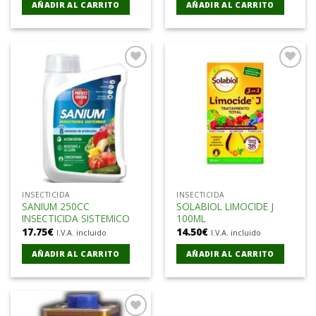
AÑADIR AL CARRITO
AÑADIR AL CARRITO
Añadir
Añadir
a la
a la
lista de
lista de
deseos
deseos
INSECTICIDA
INSECTICIDA
SANIUM 250CC
SOLABIOL LIMOCIDE J
INSECTICIDA SISTEMICO
100ML
17.75
€
14.50
€
I.V.A. incluido
I.V.A. incluido
AÑADIR AL CARRITO
AÑADIR AL CARRITO