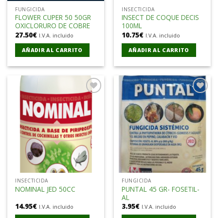
FUNGICIDA
INSECTICIDA
FLOWER CUPER 50 50GR
INSECT DE COQUE DECIS
OXICLORURO DE COBRE
100ML
27.50
€
10.75
€
I.V.A. incluido
I.V.A. incluido
AÑADIR AL CARRITO
AÑADIR AL CARRITO
Añadir
Añadir
a la
a la
lista de
lista de
deseos
deseos
INSECTICIDA
FUNGICIDA
PUNTAL 45 GR- FOSETIL-
NOMINAL JED 50CC
AL
14.95
€
3.95
€
I.V.A. incluido
I.V.A. incluido