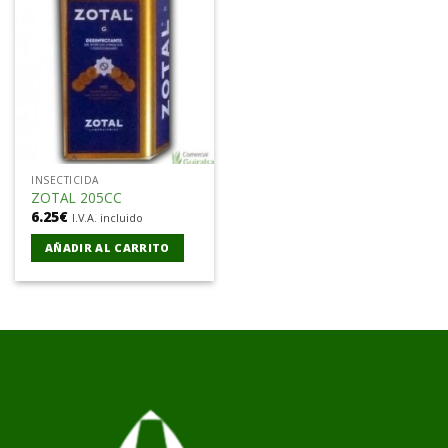
Añadir
a la
lista de
deseos
INSECTICIDA
ZOTAL 205CC
6.25
€
I.V.A. incluido
AÑADIR AL CARRITO