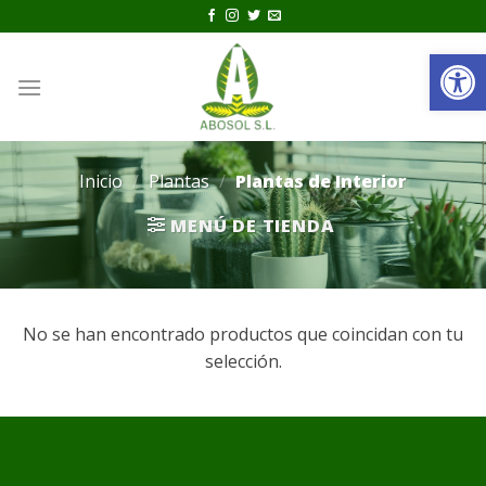
Saltar
al
Ab
contenido
0
Inicio
/
Plantas
/
Plantas de Interior
MENÚ DE TIENDA
No se han encontrado productos que coincidan con tu
selección.