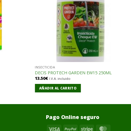
INSECTICIDA
DECIS PROTECH GARDEN EW15 250ML
13.50
€
I.V.A. incluido
AÑADIR AL CARRITO
Pago Online seguro
Visa
PayPal
Stripe
MasterCa