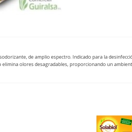
odorizante, de amplio espectro. Indicado para la desinfecció
co elimina olores desagradables, proporcionando un ambiente
Añadir
a la
lista de
deseos