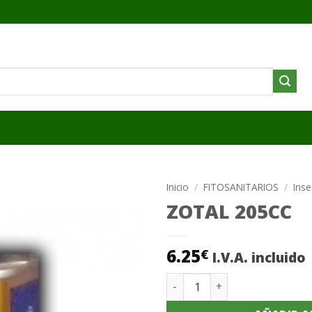
Inicio
/
FITOSANITARIOS
/
Inse
ZOTAL 205CC
Añadir
a la
lista de
6.25
€
I.V.A. incluido
deseos
ZOTAL 205CC cantidad