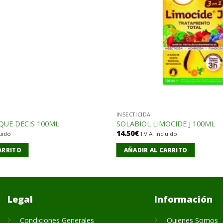
INSECTICIDA
QUE DECIS 100ML
SOLABIOL LIMOCIDE J 100ML
14.50
€
luido
I.V.A. incluido
ARRITO
AÑADIR AL CARRITO
Legal
Información
Condiciones Generales
Quienes Somos