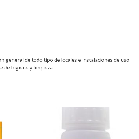
n general de todo tipo de locales e instalaciones de uso
 de higiene y limpieza.
Añadir
Añadir
a la
a la
lista de
lista de
deseos
deseos